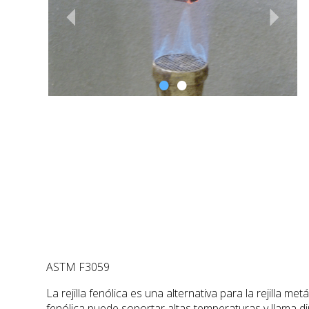
ASTM F3059
La rejilla fenólica es una alternativa para la rejilla m
fenólica puede soportar altas temperaturas y llama dir