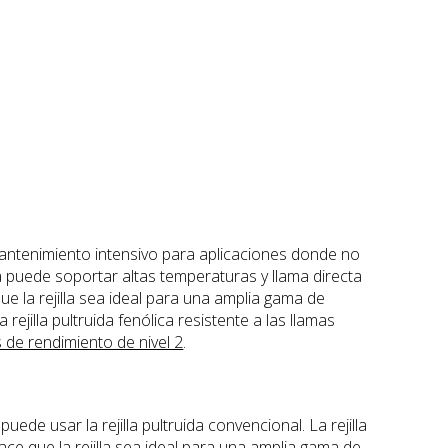
de mantenimiento intensivo para aplicaciones donde no
ica puede soportar altas temperaturas y llama directa
ue la rejilla sea ideal para una amplia gama de
rejilla pultruida fenólica resistente a las llamas
s de rendimiento de nivel 2
.
uede usar la rejilla pultruida convencional. La rejilla
ace que la rejilla sea ideal para una amplia gama de