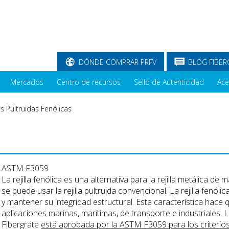
DÓNDE COMPRAR PRFV
BLOG FIBER
Mercados
Centro de recursos
Sello de Autenticidad
Ace
las Pultruidas Fenólicas
ASTM F3059
La rejilla fenólica es una alternativa para la rejilla metálica 
se puede usar la rejilla pultruida convencional. La rejilla fenól
y mantener su integridad estructural. Esta característica hace q
aplicaciones marinas, marítimas, de transporte e industriales. La 
Fibergrate
está aprobada por la
ASTM F3059
para los criterio