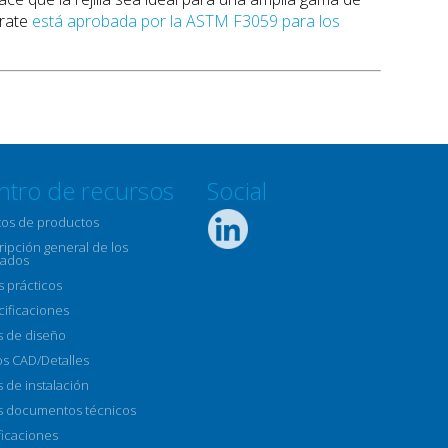
grate
está aprobada por la
ASTM F3059
para los
ntro de recursos
Social
tos de productos
ipción general de los
ados
s prácticos
cificaciones
s de diseño
os CAD/Detalles
 de instalación
s documentos técnicos
ficaciones