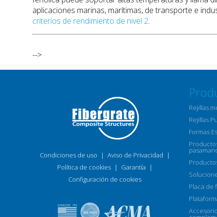
aplicaciones marinas, marítimas, de transporte e industr
criterios de rendimiento de nivel 2
.
-->
Prod
Rejillas 
Rejillas P
Formas E
Productos
pasamano
Condiciones de uso
|
Aviso de Privacidad
|
Productos
Política de cookies
|
Garantía
|
Solucione
Configuración de cookies
Placa de f
Plataform
Accesori
compleme