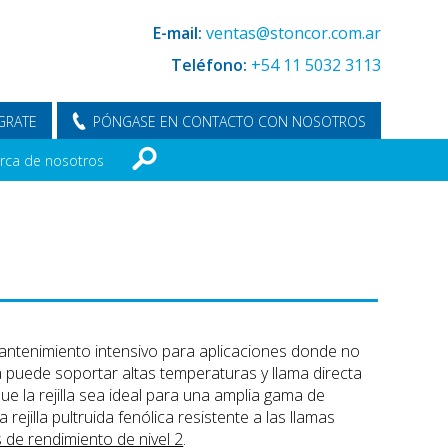
E-mail:
ventas@stoncor.com.ar
Teléfono:
+54 11 5032 3113
GRATE
PÓNGASE EN CONTACTO CON NOSOTROS
rca de nosotros
de mantenimiento intensivo para aplicaciones donde no
ica puede soportar altas temperaturas y llama directa
ue la rejilla sea ideal para una amplia gama de
rejilla pultruida fenólica resistente a las llamas
s de rendimiento de nivel 2
.