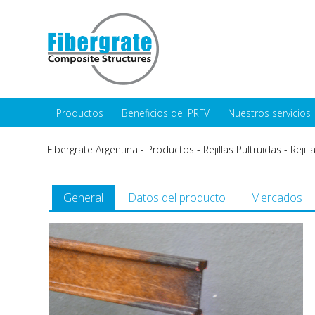
Productos
Beneficios del PRFV
Nuestros servicios
Fibergrate Argentina
-
Productos
-
Rejillas Pultruidas
-
Rejil
General
Datos del producto
Mercados