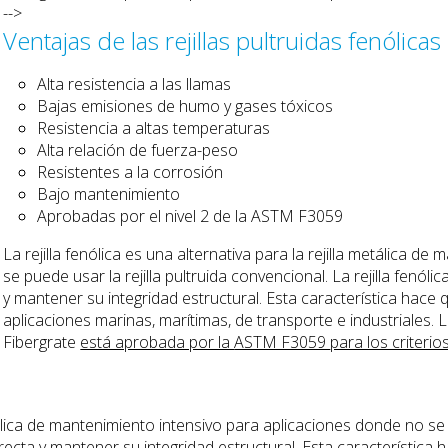
-->
Ventajas de las rejillas pultruidas fenólicas
Alta resistencia a las llamas
Bajas emisiones de humo y gases tóxicos
Resistencia a altas temperaturas
Alta relación de fuerza-peso
Resistentes a la corrosión
Bajo mantenimiento
Aprobadas por el nivel 2 de la
ASTM F3059
La rejilla fenólica es una alternativa para la rejilla metálica 
se puede usar la rejilla pultruida convencional. La rejilla fenól
y mantener su integridad estructural. Esta característica hace q
aplicaciones marinas, marítimas, de transporte e industriales. La 
Fibergrate
está aprobada por la
ASTM F3059
para los criterio
etálica de mantenimiento intensivo para aplicaciones donde no se p
ecta y mantener su integridad estructural. Esta característica h