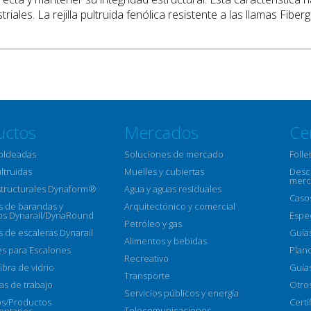
iales. La rejilla pultruida fenólica resistente a las llamas Fiber
uctos
Mercados
Ce
moldeadas
Soluciones de mercado
Folle
ultruidas
Muelles y cubiertas
Descr
merc
structurales Dynaform®
Agua y aguas residuales
Caso
 de barandas y
Arquitectónico y comercial
s Dynarail/DynaRound
Espe
Petróleo y gas
 de escaleras Dynarail
Guía
Alimentos y bebidas
s para Escalones
Plan
Recreativo
ibra de vidrio
Guías
Transporte
as de trabajo
Otro
Servicios públicos y energía
os/Productos
Certi
Telecomunicaciones
ntarios