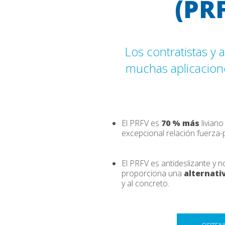
(PR
Los contratistas y 
muchas aplicacione
El PRFV es
70 % más
liviano
excepcional relación fuerza-
El PRFV es antideslizante y n
proporciona una
alternati
y al concreto.