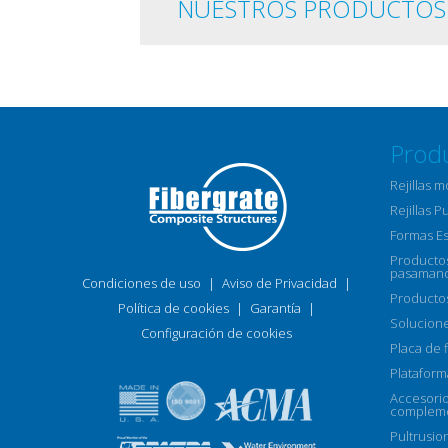
NUESTROS PRODUCTOS
Prod
Rejillas 
Rejillas P
Formas E
Productos
pasamano
Condiciones de uso
|
Aviso de Privacidad
|
Productos
Política de cookies
|
Garantía
|
Solucione
Configuración de cookies
Placa de f
Plataform
Accesori
compleme
Pultrusio