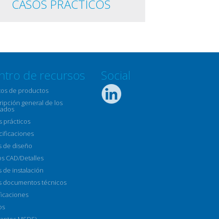
CASOS PRÁCTICOS
ntro de recursos
Social
tos de productos
ipción general de los
ados
s prácticos
cificaciones
s de diseño
os CAD/Detalles
 de instalación
s documentos técnicos
ficaciones
os