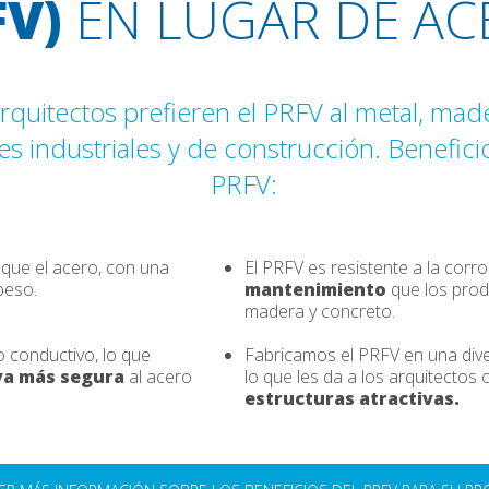
FV)
EN LUGAR DE AC
arquitectos prefieren el PRFV al metal, ma
s industriales y de construcción. Benefici
PRFV:
 que el acero, con una
El PRFV es resistente a la corr
peso.
mantenimiento
que los prod
madera y concreto.
o conductivo, lo que
Fabricamos el PRFV en una dive
va más segura
al acero
lo que les da a los arquitectos
estructuras atractivas.