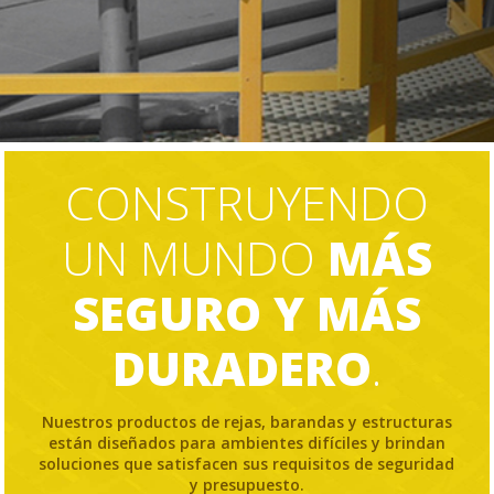
CONSTRUYENDO
UN MUNDO
MÁS
SEGURO Y MÁS
DURADERO
.
Nuestros productos de rejas, barandas y estructuras
están diseñados para ambientes difíciles y brindan
soluciones que satisfacen sus requisitos de seguridad
y presupuesto.