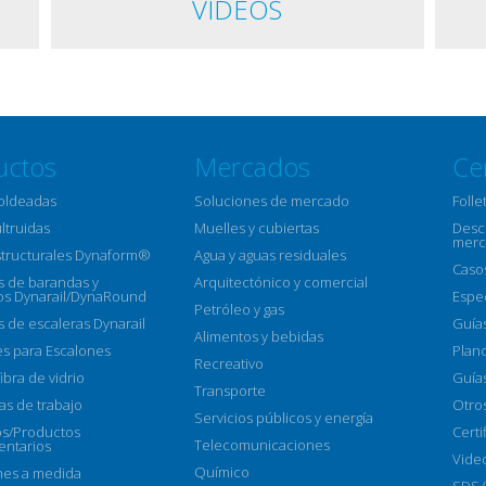
VIDEOS
uctos
Mercados
Ce
moldeadas
Soluciones de mercado
Folle
ultruidas
Muelles y cubiertas
Descr
merc
structurales Dynaform®
Agua y aguas residuales
Caso
 de barandas y
Arquitectónico y comercial
s Dynarail/DynaRound
Espe
Petróleo y gas
 de escaleras Dynarail
Guía
Alimentos y bebidas
s para Escalones
Plan
Recreativo
ibra de vidrio
Guías
Transporte
as de trabajo
Otro
Servicios públicos y energía
os/Productos
Certi
Telecomunicaciones
ntarios
Vide
Químico
nes a medida