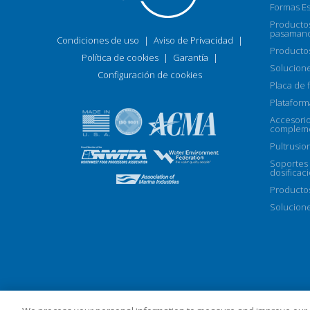
Formas E
Productos
pasamano
Condiciones de uso
|
Aviso de Privacidad
|
Productos
Política de cookies
|
Garantía
|
Solucione
Configuración de cookies
Placa de f
Plataform
Accesori
compleme
Pultrusio
Soportes
dosificac
Productos
Solucione