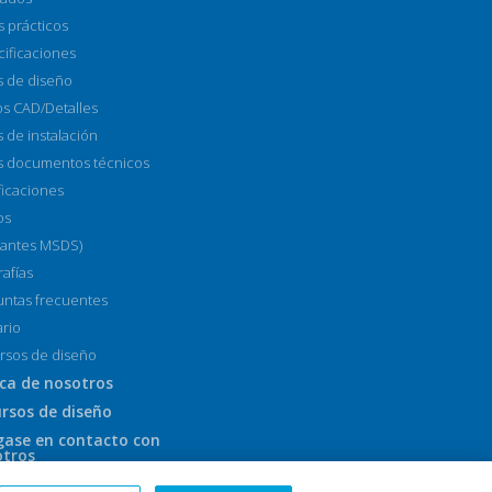
s prácticos
cificaciones
s de diseño
os CAD/Detalles
 de instalación
s documentos técnicos
ficaciones
os
(antes MSDS)
rafías
untas frecuentes
ario
rsos de diseño
ca de nosotros
rsos de diseño
ase en contacto con
otros
de comprar