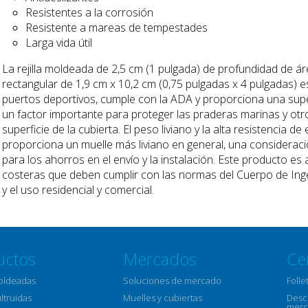
Resistentes a la corrosión
Resistente a mareas de tempestades
Larga vida útil
La rejilla moldeada de 2,5 cm (1 pulgada) de profundidad de á
rectangular de 1,9 cm x 10,2 cm (0,75 pulgadas x 4 pulgadas) 
puertos deportivos, cumple con la ADA y proporciona una superf
un factor importante para proteger las praderas marinas y ot
superficie de la cubierta. El peso liviano y la alta resistencia 
proporciona un muelle más liviano en general, una consideraci
para los ahorros en el envío y la instalación. Este producto 
costeras que deben cumplir con las normas del Cuerpo de Ingen
y el uso residencial y comercial.
uctos
Mercados
Ce
moldeadas
Soluciones de mercado
Folle
ultruidas
Muelles y cubiertas
Descr
merc