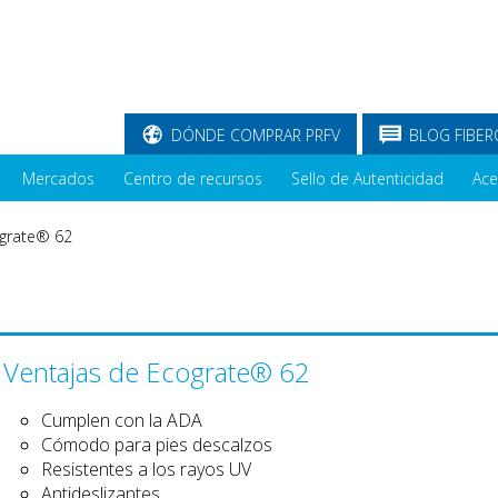
DÓNDE COMPRAR PRFV
BLOG FIBER
Mercados
Centro de recursos
Sello de Autenticidad
Ace
grate® 62
Ventajas de Ecograte® 62
Cumplen con la ADA
Cómodo para pies descalzos
Resistentes a los rayos UV
Antideslizantes