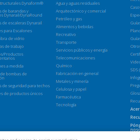
structurales Dynaform®
Agua y aguas residuales
Caso
 de barandas y
Arquitectónico y comercial
s Dynarail/DynaRound
Espe
Petróleo y gas
 de escaleras Dynarail
Guía
Alimentos y bebidas
s para Escalones
Plan
Recreativo
ibra de vidrio
Guías
Transporte
as de trabajo
Otro
Servicios públicos y energía
os/Productos
Certi
Telecomunicaciones
ntarios
Vide
Químico
nes a medida
SDS 
Fabricación en general
 de bombas de
Infog
ión
Metales y minería
Preg
 de seguridad para techos
Celulosa y papel
Glos
s de productos únicos
Farmacéutica
Recu
Tecnología
Acer
Recu
Póng
nos
Dón