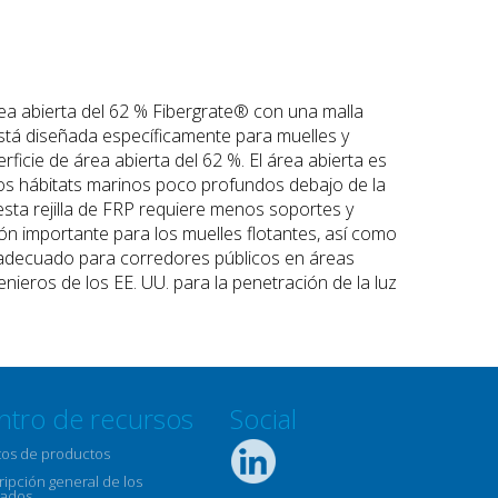
rea abierta del 62 % Fibergrate® con una malla
está diseñada específicamente para muelles y
icie de área abierta del 62 %. El área abierta es
ros hábitats marinos poco profundos debajo de la
de esta rejilla de FRP requiere menos soportes y
ón importante para los muelles flotantes, así como
es adecuado para corredores públicos en áreas
ieros de los EE. UU. para la penetración de la luz
ntro de recursos
Social
tos de productos
ipción general de los
ados