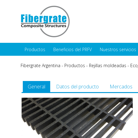
Productos
Beneficios del PRFV
Nuestros servicios
Fibergrate Argentina
-
Productos
-
Rejillas moldeadas
-
Eco
General
Datos del producto
Mercados