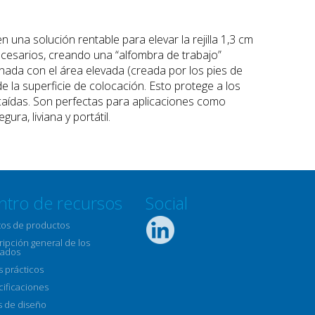
en una solución rentable para elevar la rejilla 1,3 cm
necesarios, creando una “alfombra de trabajo”
binada con el área elevada (creada por los pies de
de la superficie de colocación. Esto protege a los
 caídas. Son perfectas para aplicaciones como
ra, liviana y portátil.
ntro de recursos
Social
tos de productos
ipción general de los
ados
s prácticos
cificaciones
s de diseño