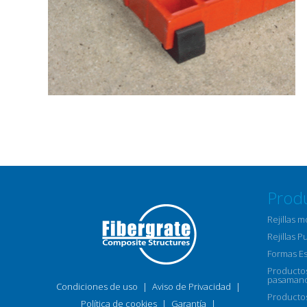
Prod
Rejillas 
Rejillas P
Formas E
Productos
pasamano
Condiciones de uso
|
Aviso de Privacidad
|
Productos
Política de cookies
|
Garantía
|