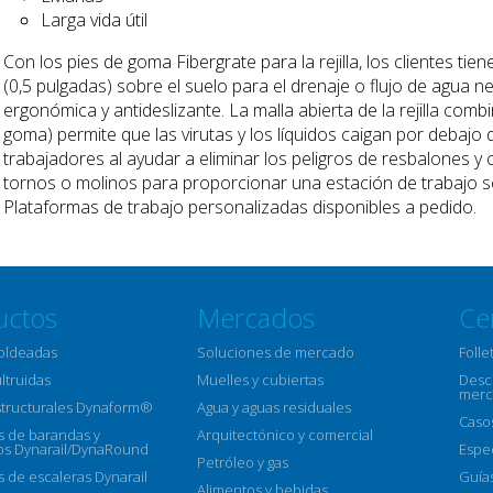
Larga vida útil
Con los pies de goma Fibergrate para la rejilla, los clientes tien
(0,5 pulgadas) sobre el suelo para el drenaje o flujo de agua 
ergonómica y antideslizante. La malla abierta de la rejilla com
goma) permite que las virutas y los líquidos caigan por debajo 
trabajadores al ayudar a eliminar los peligros de resbalones y
tornos o molinos para proporcionar una estación de trabajo segu
Plataformas de trabajo personalizadas disponibles a pedido.
uctos
Mercados
Ce
moldeadas
Soluciones de mercado
Folle
ultruidas
Muelles y cubiertas
Descr
merc
structurales Dynaform®
Agua y aguas residuales
Caso
 de barandas y
Arquitectónico y comercial
s Dynarail/DynaRound
Espe
Petróleo y gas
 de escaleras Dynarail
Guía
Alimentos y bebidas