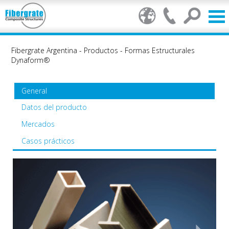
Fibergrate Argentina
-
Productos
-
Formas Estructurales
Dynaform®
General
Datos del producto
Mercados
Casos prácticos