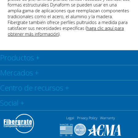
formas estructurales Dynaform se pueden usar en una
amplia gama de aplicaciones que reemplazan componentes
tradicionales como el acero, el aluminio y la madera.
Fibergrate también ofrece perfiles pultruidos a medida para
satisfacer sus necesidades específicas (
haga clic aquí para
obtener más información
).
Productos
+
Mercados
+
Centro de recursos
+
Social
+
Legal
Privacy Policy
Warranty