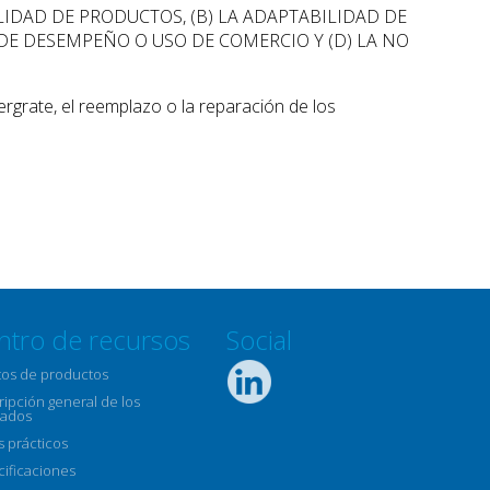
LIDAD DE PRODUCTOS, (B) LA ADAPTABILIDAD DE
 DE DESEMPEÑO O USO DE COMERCIO Y (D) LA NO
rgrate, el reemplazo o la reparación de los
ntro de recursos
Social
tos de productos
ipción general de los
ados
s prácticos
cificaciones