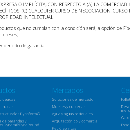
XPRESA O IMPLÍCITA, CON RESPECTO A (A) LA COMERCIABI
CÍFICOS, (C) CUALQUIER CURSO DE NEGOCIACIÓN, CURSO
ROPIEDAD INTELECTUAL.
oductos que no cumplan con la condición será, a opción de Fibe
ntereses).
r periodo de garantía.
uctos
Mercados
Ce
moldeadas
Soluciones de mercado
Folle
ultruidas
Muelles y cubiertas
Descr
merc
structurales Dynaform®
Agua y aguas residuales
Caso
 de barandas y
Arquitectónico y comercial
s Dynarail/DynaRound
Espe
Petróleo y gas