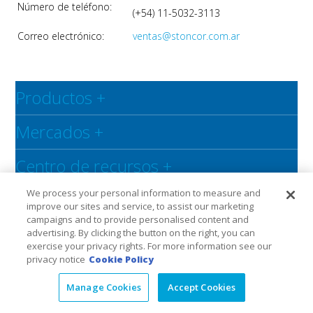
Número de teléfono:
(+54) 11-5032-3113
Correo electrónico:
ventas@stoncor.com.ar
Productos
+
Mercados
+
Centro de recursos
+
We process your personal information to measure and
Social
+
improve our sites and service, to assist our marketing
campaigns and to provide personalised content and
advertising. By clicking the button on the right, you can
Legal
Privacy Policy
Warranty
exercise your privacy rights. For more information see our
privacy notice
Cookie Policy
Manage Cookies
Accept Cookies