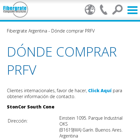
Fibergrate Argentina
-
Dónde comprar PRFV
DÓNDE COMPRAR
PRFV
Clientes internacionales, favor de hacer,
Click Aquí
para
obtener información de contacto.
StonCor South Cone
Einstein 1095. Parque Industrial
Dirección:
OKS
(B1619JWA) Garín. Buenos Aires.
Argentina