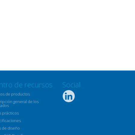
ntro de recursos
Social
tos de productos
ipción general de los
ados
s prácticos
cificaciones
s de diseño