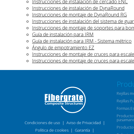
Instrucciones de instalación de cercado ENC
Instrucciones de instalación de DynaRound
Instrucciones de montaje de DynaRound RG
Instrucciones de instalación del sistema de 
Instrucciones de montaje de soportes para bom
Guía de instalación para IRM
Guía de instalación para IRM - Sistema métrico
Ángulo de empotramiento EZ
Instrucciones de montaje de cruces para escal
Instrucciones de montaje de cruces para escale
Prod
Rejillas 
Rejillas P
Formas E
Productos
pasamano
Condiciones de uso
|
Aviso de Privacidad
|
Productos
Política de cookies
|
Garantía
|