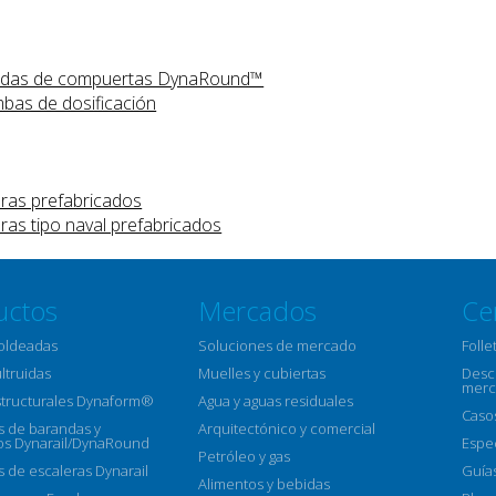
guardas de compuertas DynaRound™
bas de dosificación
eras prefabricados
ras tipo naval prefabricados
uctos
Mercados
Ce
moldeadas
Soluciones de mercado
Folle
ultruidas
Muelles y cubiertas
Descr
merc
structurales Dynaform®
Agua y aguas residuales
Caso
 de barandas y
Arquitectónico y comercial
s Dynarail/DynaRound
Espe
Petróleo y gas
 de escaleras Dynarail
Guía
Alimentos y bebidas