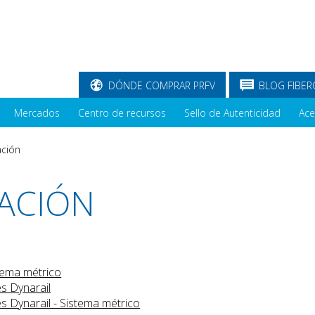
DÓNDE COMPRAR PRFV
BLOG FIBER
Mercados
Centro de recursos
Sello de Autenticidad
Ace
ación
LACIÓN
stema métrico
s Dynarail
 Dynarail - Sistema métrico